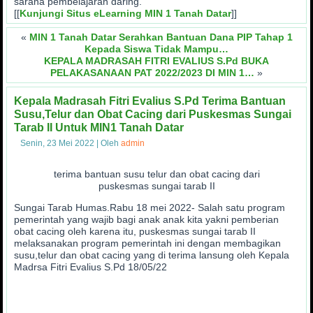
sarana pembelajaran daring.
[[
Kunjungi Situs eLearning MIN 1 Tanah Datar
]]
«
MIN 1 Tanah Datar Serahkan Bantuan Dana PIP Tahap 1
Kepada Siswa Tidak Mampu…
KEPALA MADRASAH FITRI EVALIUS S.Pd BUKA
PELAKASANAAN PAT 2022/2023 DI MIN 1…
»
Kepala Madrasah Fitri Evalius S.Pd Terima Bantuan
Susu,Telur dan Obat Cacing dari Puskesmas Sungai
Tarab II Untuk MIN1 Tanah Datar
Senin, 23 Mei 2022
|
Oleh
admin
terima bantuan susu telur dan obat cacing dari
puskesmas sungai tarab II
Sungai Tarab Humas.Rabu 18 mei 2022- Salah satu program
pemerintah yang wajib bagi anak anak kita yakni pemberian
obat cacing oleh karena itu, puskesmas sungai tarab II
melaksanakan program pemerintah ini dengan membagikan
susu,telur dan obat cacing yang di terima lansung oleh Kepala
Madrsa Fitri Evalius S.Pd 18/05/22