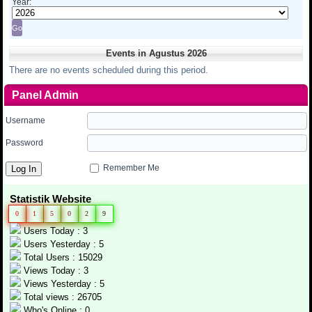
Year:
Events in Agustus 2026
There are no events scheduled during this period.
Panel Admin
Username
Password
Remember Me
Statistik Website
0
1
5
0
2
9
Users Today : 3
Users Yesterday : 5
Total Users : 15029
Views Today : 3
Views Yesterday : 5
Total views : 26705
Who's Online : 0