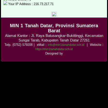
Your IP Address : 216.73.217.71
.
MIN 1 Tanah Datar, Provinsi Sumatera
Barat
Alamat Kantor : Jl. Raya Batusangkar-Bukittinggi, Kecamatan
Sungai Tarab, Kabupaten Tanah Datar 27261
Telp. (0752) 579208
| eMail :
|
Website :
info@min1tanahdatar.sch.id
https://min1tanahdatar.sch.id
Designed by
.