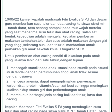
19/05/22 kamis- kepalah madrasah Fitri Evalius S.Pd dan dewan
guru memberikan susu,telur dan obat cacing ke siswa siswi min
1 tanah datar, rasa senang nampak pada raut wajah mereka
yang saat menerima susu telur dan obat cacing. salah satu
bentuk kepedulian adalah mengelar kegiatan pemberian
makanan tambahan.telur dan susu adalah makanan dengan gizi
yang tinggi,sekarang susu dan telur di manfaatkan untuk
perbaikan gizi anak sekolah khusus tingakat SD.MI
Untuk pemberian obat cacing sendiri di lakaukan pada anak
yang usianya lebih dari satu tahun,dengan tujuan.
mencegah stuntik pada anak. stuasi pada stuntik pada situasi
ini di tandai dengan pertumbuhan tinggi anak tidak sesuai
dengan usianya
mencega anemia. dapat mengoptimalkan penyerapan
karbohidrat, protein, vitamin A dan zat besi sehingga meningkan
kualitas hidup status gizi dan perkembangan anak.
membunuh berbagai jenis cacing baik dari telur, larva dan
cacing
kepalah Madrasah Fitri Evalius S.Pd yang membagikan susu
telur dan obat cacing pada siswa siswi MIN 1 tanah Datar . pada