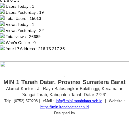
0
1
5
0
1
3
Users Today : 1
Users Yesterday : 19
Total Users : 15013
Views Today : 1
Views Yesterday : 22
Total views : 26689
Who's Online : 0
Your IP Address : 216.73.217.36
.
MIN 1 Tanah Datar, Provinsi Sumatera Barat
Alamat Kantor : Jl. Raya Batusangkar-Bukittinggi, Kecamatan
Sungai Tarab, Kabupaten Tanah Datar 27261
Telp. (0752) 579208
| eMail :
info@min1tanahdatar.sch.id
|
Website :
https://min1tanahdatar.sch.id
Designed by
.