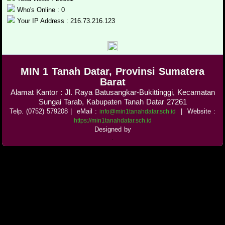
Who's Online : 0
Your IP Address : 216.73.216.123
.
MIN 1 Tanah Datar, Provinsi Sumatera
Barat
Alamat Kantor : Jl. Raya Batusangkar-Bukittinggi, Kecamatan
Sungai Tarab, Kabupaten Tanah Datar 27261
Telp. (0752) 579208
| eMail :
|
Website :
info@min1tanahdatar.sch.id
https://min1tanahdatar.sch.id
Designed by
.