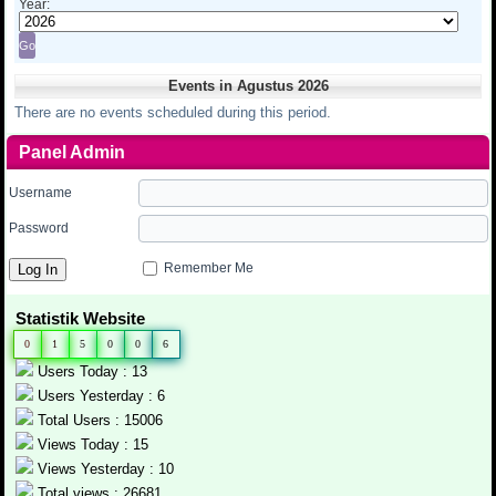
Year:
Events in Agustus 2026
There are no events scheduled during this period.
Panel Admin
Username
Password
Remember Me
Statistik Website
0
1
5
0
0
6
Users Today : 13
Users Yesterday : 6
Total Users : 15006
Views Today : 15
Views Yesterday : 10
Total views : 26681