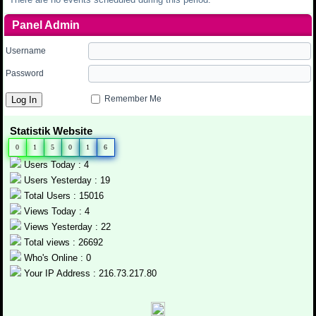
Panel Admin
Username
Password
Remember Me
Statistik Website
0
1
5
0
1
6
Users Today : 4
Users Yesterday : 19
Total Users : 15016
Views Today : 4
Views Yesterday : 22
Total views : 26692
Who's Online : 0
Your IP Address : 216.73.217.80