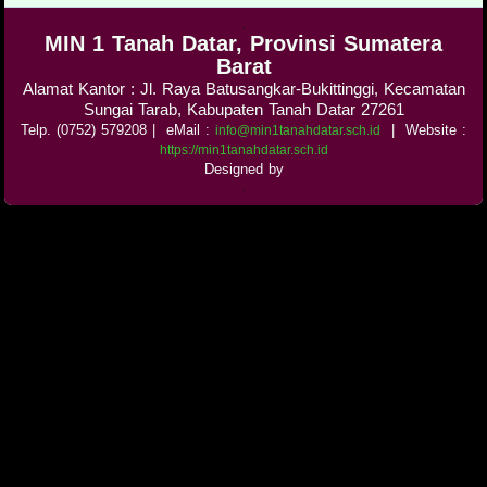
.
MIN 1 Tanah Datar, Provinsi Sumatera
Barat
Alamat Kantor : Jl. Raya Batusangkar-Bukittinggi, Kecamatan
Sungai Tarab, Kabupaten Tanah Datar 27261
Telp. (0752) 579208
| eMail :
|
Website :
info@min1tanahdatar.sch.id
https://min1tanahdatar.sch.id
Designed by
.