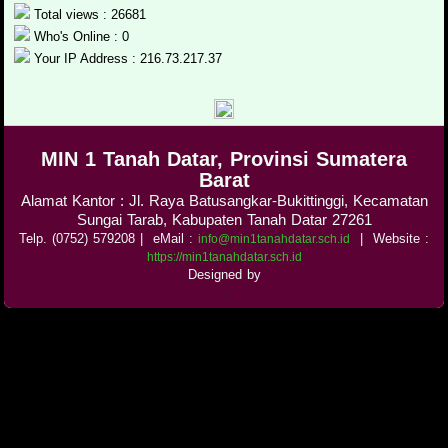
Total views : 26681
Who's Online : 0
Your IP Address : 216.73.217.37
.
MIN 1 Tanah Datar, Provinsi Sumatera
Barat
Alamat Kantor : Jl. Raya Batusangkar-Bukittinggi, Kecamatan
Sungai Tarab, Kabupaten Tanah Datar 27261
Telp. (0752) 579208
| eMail :
|
Website :
info@min1tanahdatar.sch.id
https://min1tanahdatar.sch.id
Designed by
.