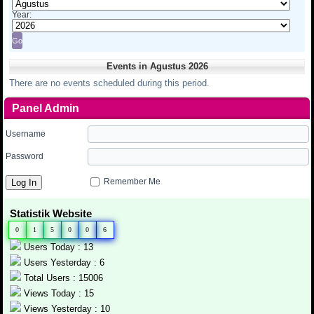
Year:
Events in Agustus 2026
There are no events scheduled during this period.
Panel Admin
Username
Password
Remember Me
Statistik Website
0
1
5
0
0
6
Users Today : 13
Users Yesterday : 6
Total Users : 15006
Views Today : 15
Views Yesterday : 10