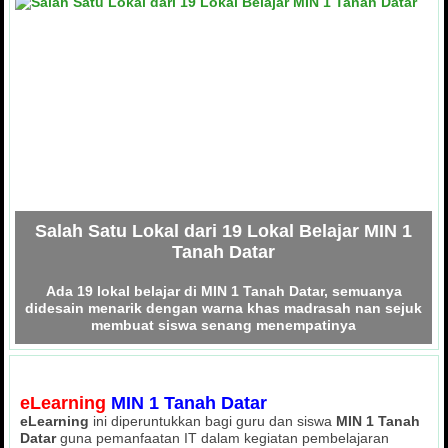
Salah Satu Lokal dari 19 Lokal Belajar MIN 1
Tanah Datar
Ada 19 lokal belajar di MIN 1 Tanah Datar, semuanya
didesain menarik dengan warna khas madrasah nan sejuk
membuat siswa senang menempatinya
eLearning
MIN 1 Tanah Datar
eLearning
ini diperuntukkan bagi guru dan siswa
MIN 1 Tanah
Perpustakaan MIN 1 Tanah Datar
Datar
guna pemanfaatan IT dalam kegiatan pembelajaran