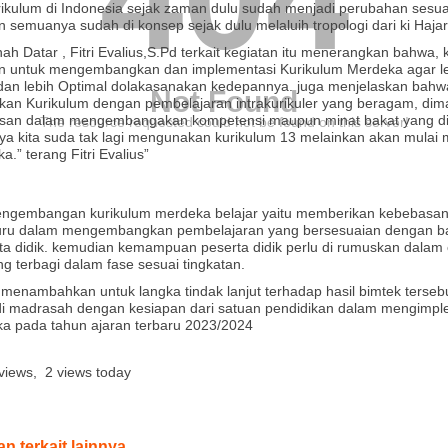
urikulum di Indonesia sejak zaman dulu sudah menjadi perubahan sesu
emuanya sudah di konsep sejak dulu melaluih tropologi dari ki Hajar
ah Datar , Fitri Evalius,S.Pd terkait kegiatan itu menerangkan bahwa, 
an untuk mengembangkan dan implementasi Kurikulum Merdeka agar leb
dan lebih Optimal dolakasanakan kedepannya. juga menjelaskan bahw
Not Found
n Kurikulum dengan pembelajaran intrakurikuler yang beragam, dima
asan dalam mengembangakan kompetensi maupun minat bakat yang dimil
The resource requested could not be found on this server!
a kita suda tak lagi mengunakan kurikulum 13 melainkan akan mula
.” terang Fitri Evalius”
 pengembangan kurikulum merdeka belajar yaitu memberikan kebebasa
ru dalam mengembangkan pembelajaran yang bersesuaian dengan ba
srta didik. kemudian kemampuan peserta didik perlu di rumuskan dalam
g terbagi dalam fase sesuai tingkatan.
Pd menambahkan untuk langka tindak lanjut terhadap hasil bimtek terseb
 di madrasah dengan kesiapan dari satuan pendidikan dalam mengimp
a pada tahun ajaran terbaru 2023/2024
views, 2 views today
an terkait lainnya