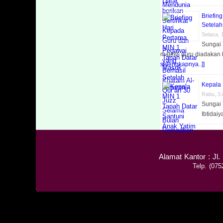
Briefin
Setelah
Selasa, 
Sungai 
majelis guru diadakan 
selengkapnya..]]
Kepala 
Rabu, 3 
Sungai
Ibtidai
Alamat Kantor : Jl
Telp. (07