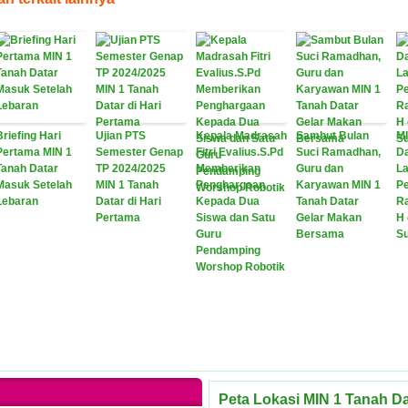
Briefing Hari
Ujian PTS
Kepala Madrasah
Sambut Bulan
MI
Pertama MIN 1
Semester Genap
Fitri Evalius.S.Pd
Suci Ramadhan,
Da
Tanah Datar
TP 2024/2025
Memberikan
Guru dan
L
Masuk Setelah
MIN 1 Tanah
Penghargaan
Karyawan MIN 1
P
Lebaran
Datar di Hari
Kepada Dua
Tanah Datar
R
Pertama
Siswa dan Satu
Gelar Makan
H 
Guru
Bersama
Su
Pendamping
Worshop Robotik
Peta Lokasi MIN 1 Tanah Da