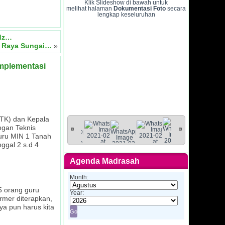
Klik Slideshow di bawah untuk
melihat halaman
Dokumentasi Foto
secara
lengkap keseluruhan
idz…
id Raya Sungai…
»
mplementasi
GTK) dan Kepala
ngan Teknis
guru MIN 1 Tanah
ggal 2 s.d 4
Agenda Madrasah
Month:
5 orang guru
Year:
rmer diterapkan,
ya pun harus kita