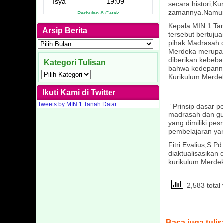
secara histori,K
zamannya.Namun s
Kepala MIN 1 Tan
Arsip Berita
tersebut bertuju
Arsip
pihak Madrasah 
Berita
Merdeka merupaka
diberikan kebeb
Kategori Tulisan
bahwa kedepanny
Kategori
Kurikulum Merdeka
Tulisan
Ikuti Kami di Twitter
Tweets by MIN 1 Tanah Datar
” Prinsip dasar
madrasah dan gu
yang dimiliki pe
pembelajaran yan
Fitri Evalius,S.
diaktualisasikan
kurikulum Merdek
2,583 total 
Baca juga tulis