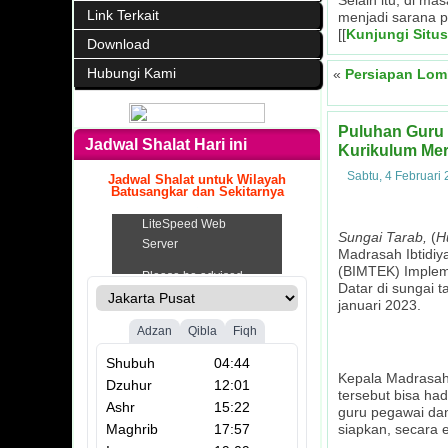
Selain itu, di ma
Link Terkait
menjadi sarana p
[[
Kunjungi Situs
Download
Hubungi Kami
«
Persiapan Lom
Puluhan Guru 
Jadwal Shalat Hari ini
Kurikulum Mer
Sabtu, 4 Februari
Jadwal Shalat untuk Wilayah
Batusangkar dan Sekitarnya
.
Sungai Tarab,
(
H
Madrasah Ibtidiy
(BIMTEK) Impleme
Datar di sungai 
januari 2023.
Kepala Madrasah,
tersebut bisa ha
guru pegawai dan
siapkan, secara 