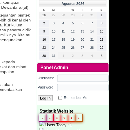
ai kemajuan
Agustus 2026
 Dewantara.(ul)
S
M
T
W
T
F
S
kegiantan bimtek
26
27
28
29
30
31
1
ih di kenal oleh
2
3
4
5
6
7
8
a. Kurikulum
na peserta didik
9
10
11
12
13
14
15
ikinya. kita tau
i mengunakan
16
17
18
19
20
21
22
23
24
25
26
27
28
29
30
31
1
2
3
4
5
n kepada
kat dan minat
Panel Admin
 capaian
Username
ut akan
Password
lementasikan
Remember Me
Statistik Website
0
1
5
0
1
3
Users Today : 1