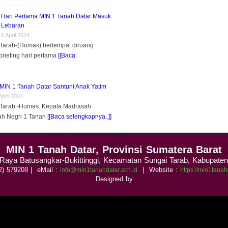
g Hari Pertama MIN 1 Tanah Datar Masuk
 Lebaran
16 April 2024
Tarab-(Humas).bertempat diruang
briefing hari pertama
[[Baca
MIN 1 Tanah Datar Santuni Anak Yatim
April 2024
 Tarab -Humas. Kepala Madrasah
yah Negri 1 Tanah
[[Baca selengkapnya..]]
.
MIN 1 Tanah Datar, Provinsi Sumatera Barat
. Raya Batusangkar-Bukittinggi, Kecamatan Sungai Tarab, Kabupate
52) 579208
| eMail :
|
Website :
info@min1tanahdatar.sch.id
https://min1tanah
Designed by
.