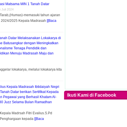
sasi Matsama MIN 1 Tanah Datar
5 Juli 2024
Tarab,(Humas)-memasuki tahun ajaran
P 2024/2025 Kepala Madrasah
[[Baca
anah Datar Melaksanakan Lokakarya di
e Batusangkar dengan Meningkatkan
onalisme Tenaga Pendidik dan
idikan Menuju Madrasah Maju dan
gelar lokakarya, melalui lokakarya kita
valius Kepala Madrasah Ibtidaiyah Negri
 Tanah Datar berikan Sertifikat Kepada
Ikuti Kami di Facebook
n Pegawai yang Berhasil Khatam Al-
 30 Juzz Selama Bulan Ramadhan
Kepala Madrsah Fitri Evalius.S.Pd
t Penghargaan kepada
[[Baca