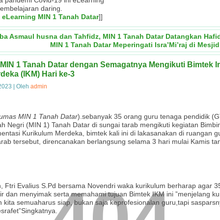
sa pandemi Covid-19 ini eLearning
embelajaran daring.
 eLearning MIN 1 Tanah Datar
]]
ba Asmaul husna dan Tahfidz, MIN 1 Tanah Datar Datangkan Haf
MIN 1 Tanah Datar Meperingati Isra’Mi’raj di Mesj
MIN 1 Tanah Datar dengan Semagatnya Mengikuti Bimtek I
deka (IKM) Hari ke-3
 2023
|
Oleh
admin
umas MIN 1 Tanah Datar
).sebanyak 35 orang guru tenaga pendidik (
ah Negri (MIN 1) Tanah Datar di sungai tarab mengikuti kegiatan Bimbi
ntasi Kurikulum Merdeka, bimtek kali ini di lakasanakan di ruangan 
tarab tersebut, direncanakan berlangsung selama 3 hari mulai Kamis tan
404
 Ftri Evalius S.Pd bersama Novendri waka kurikulum berharap agar 3
dir dan menyimak serta memahami tujuan Bimtek IKM ini ”menjelang ku
 kita semuaharus siap, bukan saja keprofesionalan guru,tapi sasparsn
esrafet”Singkatnya.