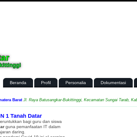
tar
ittinggi
Beranda
Profil
Personalia
Dokumentasi
Barat
Jl. Raya Batusangkar-Bukittinggi, Kecamatan Sungai Tarab, Kabupate
N 1 Tanah Datar
iperuntukkan bagi guru dan siswa
ar
guna pemanfaatan IT dalam
jaran daring.