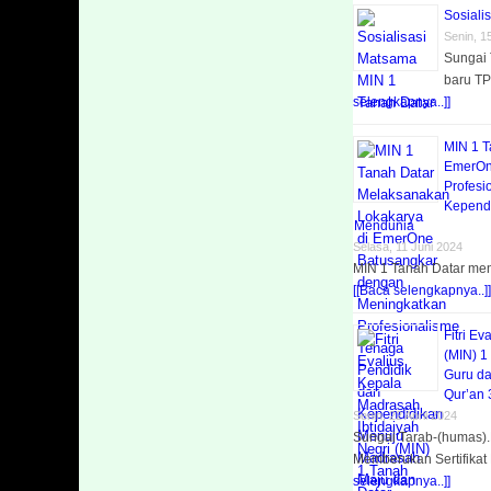
Sosiali
Senin, 1
Sungai 
baru T
selengkapnya..]]
MIN 1 T
EmerOn
Profesi
Kepend
Mendunia
Selasa, 11 Juni 2024
MIN 1 Tanah Datar meng
[[Baca selengkapnya..]]
Fitri E
(MIN) 1
Guru da
Qur’an
Senin, 22 April 2024
Sungai Tarab-(humas).
Memberukan Sertifika
selengkapnya..]]