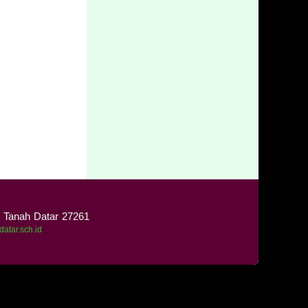
n Tanah Datar 27261
datar.sch.id