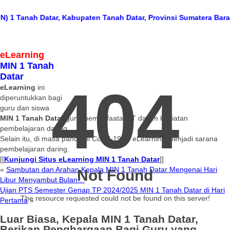
anah Datar, Kabupaten Tanah Datar, Provinsi Sumatera Barat
Jl. R
eLearning
MIN 1 Tanah
Datar
404
eLearning
ini
diperuntukkan bagi
guru dan siswa
MIN 1 Tanah Datar
guna pemanfaatan IT dalam kegiatan
pembelajaran daring.
Selain itu, di masa pandemi Covid-19 ini eLearning menjadi sarana
pembelajaran daring.
[[
Kunjungi Situs eLearning MIN 1 Tanah Datar
]]
«
Sambutan dan Arahan Kepala MIN 1 Tanah Datar Mengenai Hari
Not Found
Libur Menyambut Bulan…
Ujian PTS Semester Genap TP 2024/2025 MIN 1 Tanah Datar di Hari
The resource requested could not be found on this server!
Pertama
»
Luar Biasa, Kepala MIN 1 Tanah Datar,
Berikan Penghargaan Bagi Guru yang