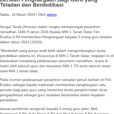
Teladan dan Berdedikasi
Sabtu, 16 Maret 2024
|
Oleh
admin
Sungai Tarab-(Humas) dalam rangka memperingati pesantren
ramadhan 1445 H tahun 2024 Kepala MIN 1 Tanah Datar Fitri
Evalius,S.Pd memberikan Penghargaan kepada 3 orang guru teladan
dalam tahun 2024 (15/03).
”Merekalah yang punya andil lebih dalam mengembangkan dunia
pendidikan selama ini, khususnya di MIN 1 Tanah Datar, kegiatan ini di
laksanakan menjelang pelaksanaan pesantren ramadhan, acara di
hadiri oleh seluruh guru dan karyawan MIN 1 TD serta seluruh siswa
siswi MIN 1 tanah datar.
Pada momen pelaksanaan pesantren ramadan penuh berkah ini Fitri
Evalius sebagai kepala madrasah memberikan penghargaan satu
persatu bagi para guru yang menerima tanda penghormatan atras
pengapdianya sebagai guru tauladan,berprestasi dalam kegiatan
pendidikan.
sesuai pemberian anugerah kepada 3 orang guru yaitu: Meli
Septriawati,S.Pd, Yulia Nensi,S.Pd dan Abel Yulianto,S.Pd, Kegiatan