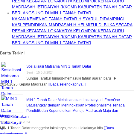
KAKAN KEMENAG TANAH DATAR H,SYARUL DIDAMPINGI
KASI PENDIDIKAN MADRASAH H.HELMIZULDI BUKA SECARA
RESMI KEGIATAN LOKAKARYA KELOMPOK KERJA GURU
MADRASAH IBTIDAIYAH (KKGMI) KABUPATEN TANAH DATAR
BERLANGSUNG DI MIN 1 TANAH DATAR
Berita Terkini
Sosialisasi Matsama MIN 1 Tanah Datar
Senin, 15 Juli 2024
Sungai Tarab,(Humas)-memasuki tahun ajaran baru TP
2024/2025 Kepala Madrasah
[[Baca selengkapnya..]]
MIN 1 Tanah Datar Melaksanakan Lokakarya di EmerOne
Batusangkar dengan Meningkatkan Profesionalisme Tenaga
Pendidik dan Kependidikan Menuju Madrasah Maju dan
Mendunia
Selasa, 11 Juni 2024
MIN 1 Tanah Datar menggelar lokakarya, melalui lokakarya kita
[[Baca
selengkapnya..]]