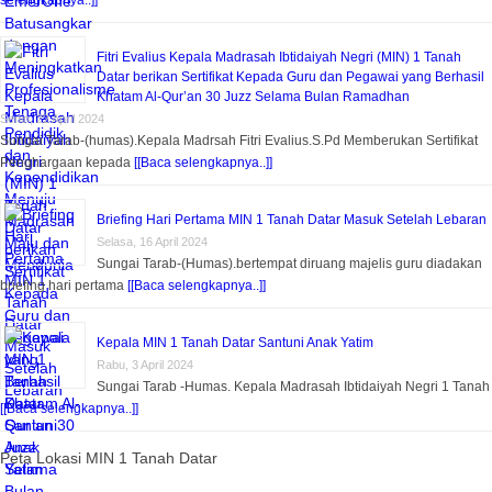
Fitri Evalius Kepala Madrasah Ibtidaiyah Negri (MIN) 1 Tanah
Datar berikan Sertifikat Kepada Guru dan Pegawai yang Berhasil
Khatam Al-Qur’an 30 Juzz Selama Bulan Ramadhan
Senin, 22 April 2024
Sungai Tarab-(humas).Kepala Madrsah Fitri Evalius.S.Pd Memberukan Sertifikat
Penghargaan kepada
[[Baca selengkapnya..]]
Briefing Hari Pertama MIN 1 Tanah Datar Masuk Setelah Lebaran
Selasa, 16 April 2024
Sungai Tarab-(Humas).bertempat diruang majelis guru diadakan
briefing hari pertama
[[Baca selengkapnya..]]
Kepala MIN 1 Tanah Datar Santuni Anak Yatim
Rabu, 3 April 2024
Sungai Tarab -Humas. Kepala Madrasah Ibtidaiyah Negri 1 Tanah
[[Baca selengkapnya..]]
Peta Lokasi MIN 1 Tanah Datar