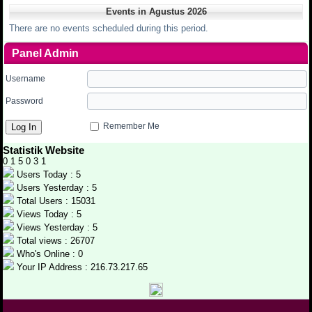
Events in Agustus 2026
There are no events scheduled during this period.
Panel Admin
Username
Password
Remember Me
Statistik Website
0
1
5
0
3
1
Users Today : 5
Users Yesterday : 5
Total Users : 15031
Views Today : 5
Views Yesterday : 5
Total views : 26707
Who's Online : 0
Your IP Address : 216.73.217.65
.