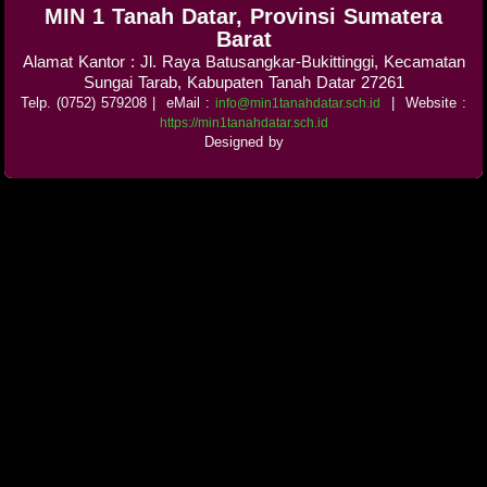
MIN 1 Tanah Datar, Provinsi Sumatera
Barat
Alamat Kantor : Jl. Raya Batusangkar-Bukittinggi, Kecamatan
Sungai Tarab, Kabupaten Tanah Datar 27261
Telp. (0752) 579208
| eMail :
|
Website :
info@min1tanahdatar.sch.id
https://min1tanahdatar.sch.id
Designed by
.