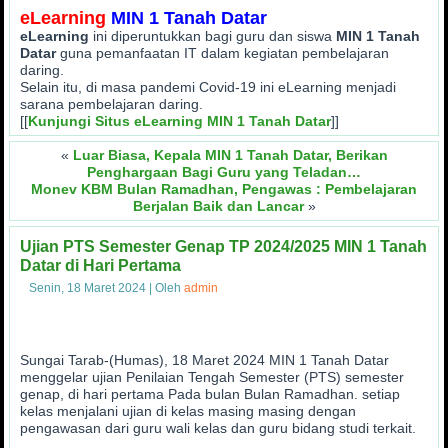
eLearning
MIN 1 Tanah Datar
eLearning
ini diperuntukkan bagi guru dan siswa
MIN 1 Tanah
Datar
guna pemanfaatan IT dalam kegiatan pembelajaran
daring.
Selain itu, di masa pandemi Covid-19 ini eLearning menjadi
sarana pembelajaran daring.
[[
Kunjungi Situs eLearning MIN 1 Tanah Datar
]]
«
Luar Biasa, Kepala MIN 1 Tanah Datar, Berikan
Penghargaan Bagi Guru yang Teladan…
Monev KBM Bulan Ramadhan, Pengawas : Pembelajaran
Berjalan Baik dan Lancar
»
Ujian PTS Semester Genap TP 2024/2025 MIN 1 Tanah
Datar di Hari Pertama
Senin, 18 Maret 2024
|
Oleh
admin
Sungai Tarab-(Humas), 18 Maret 2024 MIN 1 Tanah Datar
menggelar ujian Penilaian Tengah Semester (PTS) semester
genap, di hari pertama Pada bulan Bulan Ramadhan. setiap
kelas menjalani ujian di kelas masing masing dengan
pengawasan dari guru wali kelas dan guru bidang studi terkait.